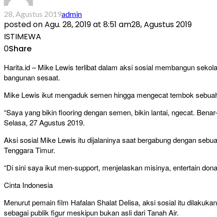
28, Agustus 2019
admin
posted on
Agu. 28, 2019 at 8:51 am
28, Agustus 2019
ISTIMEWA
0
Share
Harita.id – Mike Lewis terlibat dalam aksi sosial membangun seko
bangunan sesaat.
Mike Lewis ikut mengaduk semen hingga mengecat tembok sebuah s
“Saya yang bikin flooring dengan semen, bikin lantai, ngecat. Benar
Selasa, 27 Agustus 2019.
Aksi sosial Mike Lewis itu dijalaninya saat bergabung dengan sebua
Tenggara Timur.
“Di sini saya ikut men-support, menjelaskan misinya, entertain don
Cinta Indonesia
Menurut pemain film Hafalan Shalat Delisa, aksi sosial itu dilaku
sebagai publik figur meskipun bukan asli dari Tanah Air.