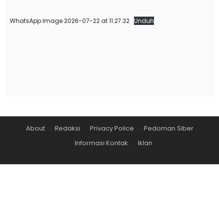
WhatsApp Image 2026-07-22 at 11.27.32
Unduh
About
Redaksi
Privacy Police
Pedoman Siber
Informasi Kontak
Iklan