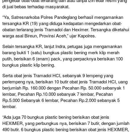
pengedar obat-obat terlarang dan atau tanpa izin edar resmi yang
di jual bebas terhadap masyarakat.
“Ya, Satresnarkoba Polres Pandeglang berhasil mengamankan
tersangka KR (19) yang diduga kedapatan mengedarkan obat-
obatan terlarang jenis Tramadol dan Heximer. Tersangka diketahui
warga asal Bireun, Provinsi Aceh,” ujar Kapolres.
Selain tersangka KR, lanjut Indra, petugas juga mengamankan
barang bukti 1 (satu) bungkus plastic bening merk klip merah
putih, berisikan 6 (enam) pack, yang perpacknya berisikan 100
bungkus plastic klip bening.
Serta obat jenis Tramadol HCI, sebanyak 9 lempeng yang
perlempeng nya, berisikan 10 butir obat jenis Tramadol HCI, uang
berjumlah Rp. 160.000 dengan Pecahan Rp. 50.000 sebanyak 1
lembar, Pecahan Rp.10.000 sebanyak 7 lembar, Pecahan
Rp.5.000 Sebanyak 6 lembar, Pecahan Rp.2.000 sebanyak 5
lembar.
“Ada juga 70 bungkus plastic bening berisikan obat jenis
HEXIMER, yang perbungkus nya, berisikan 7 butir, dengan jumlah
490 butir. 6 bungkus plastic bening berisikan obat jenis HEXIMER,