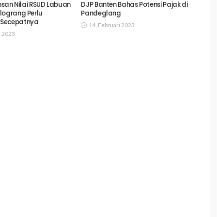
khsan Nilai RSUD Labuan
DJP Banten Bahas Potensi Pajak di
lograng Perlu
Pandeglang
 Secepatnya
14, Februari 2023
r 2023