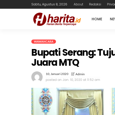
Sabtu, Agustus 8, 2026
About
Redaksi
Priva
HOME
NE
WAWANCARA
Bupati Serang: Tu
Juara MTQ
10, Januari 2020
Admin
posted on
Jan. 10, 2020 at 11:52 am