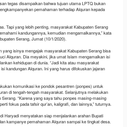
esan tegas disampaikan bahwa tujuan utama LPTQ bukan
pi mengkampanyekan pemahaman terhadap Alquran kepada
ras. Tapi yang lebih penting, masyarakat Kabupaten Serang
, memahami kandungannya, kemudian mengamalkannya,” kata
abupaten Serang, Jumat (10/1/2020).
an yang isinya mengajak masyarakat Kabupaten Serang bisa
 Alquran. Dia meyakini, jika umat Islam mengamalkan isi
nkan kehidupan di dunia. “Jadi kita atau masyarakat
si kandungan Alquran. Ini yang harus difokuskan jajaran
kukan komunikasi ke pondok pesantren (ponpes) untuk
 di tengah-tengah masyarakat. Selanjutnya melakukan
 Serang. “Karena yang saya tahu ponpes masing-masing
ti fokus pada tafsir qur’an, kaligrafi, dan lainnya,” tuturnya.
di Haryadi menyatakan siap menjalankan arahan Bupati
 dan kampanye pemahaman Alquran sampai ke tingkat desa.