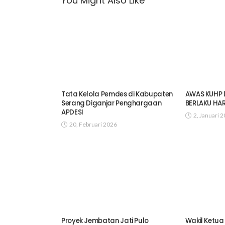
You Might Also Like
Tata Kelola Pemdes di Kabupaten
AWAS KUHP 
Serang Diganjar Penghargaan
BERLAKU HARI
APDESI
2, Januari 
20, Februari 2026
Proyek Jembatan Jati Pulo
Wakil Ketua