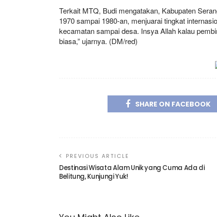
Terkait MTQ, Budi mengatakan, Kabupaten Serang 
1970 sampai 1980-an, menjuarai tingkat internasi
kecamatan sampai desa. Insya Allah kalau pembi
biasa,” ujarnya. (DM/red)
SHARE ON FACEBOOK
PREVIOUS ARTICLE
Destinasi Wisata Alam Unik yang Cuma Ada di
Belitung, Kunjungi Yuk!