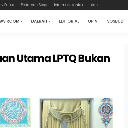
cy Police
Pedoman Siber
Informasi Kontak
Iklan
WS ROOM
DAERAH
EDITORIAL
OPINI
SOSBUD
juan Utama LPTQ Bukan