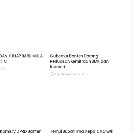
DAN KUHAP BARU MULAI
Gubernur Banten Dorong
 INI
Perluasan Kemitraan SMK dan
Industri
2026
15, November 2025
 Komisi V DPRD Banten
Temui Bupati Irna, Kepala Kanwil