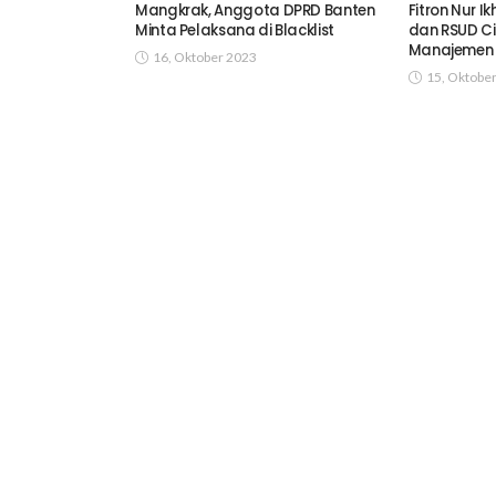
Mangkrak, Anggota DPRD Banten
Fitron Nur I
Minta Pelaksana di Blacklist
dan RSUD Ci
Manajemen
16, Oktober 2023
15, Oktobe