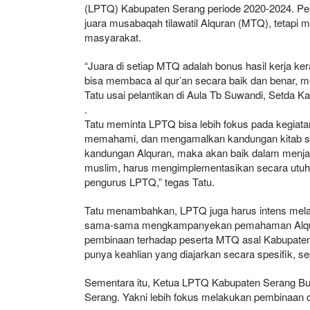
(LPTQ) Kabupaten Serang periode 2020-2024. P
juara musabaqah tilawatil Alquran (MTQ), teta
masyarakat.
“Juara di setiap MTQ adalah bonus hasil kerja ke
bisa membaca al qur’an secara baik dan benar
Tatu usai pelantikan di Aula Tb Suwandi, Setda K
.
Tatu meminta LPTQ bisa lebih fokus pada kegiat
memahami, dan mengamalkan kandungan kitab suci
kandungan Alquran, maka akan baik dalam menjala
muslim, harus mengimplementasikan secara utuh i
pengurus LPTQ,” tegas Tatu.
Tatu menambahkan, LPTQ juga harus intens mela
sama-sama mengkampanyekan pemahaman Alquran
pembinaan terhadap peserta MTQ asal Kabupaten
punya keahlian yang diajarkan secara spesifik, seper
Sementara itu, Ketua LPTQ Kabupaten Serang Bu
Serang. Yakni lebih fokus melakukan pembinaan