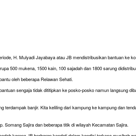
riode, H. Mulyadi Jayabaya atau JB mendistribusikan bantuan ke kor
upa 500 mukena, 1500 kain, 100 sajadah dan 1800 sarung didistribu
bantu oleh beberapa Relawan Sehati.
ntuan sengaja tidak dititipkan ke posko-posko namun langsung dibagik
g terdampak banjir. Kita keliling dari kampung ke kampung dan tend
Kp. Somang Sajira dan beberapa titik di wilayah Kecamatan Sajira.
ibadah karena JB berharap kendati dalam kondisi terkena musibah wa