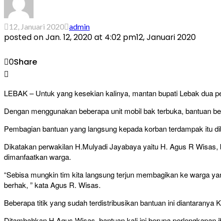
12, Januari 2020
admin
posted on
Jan. 12, 2020 at 4:02 pm
12, Januari 2020
0
Share
LEBAK – Untuk yang kesekian kalinya, mantan bupati Lebak dua pe
Dengan menggunakan beberapa unit mobil bak terbuka, bantuan ber
Pembagian bantuan yang langsung kepada korban terdampak itu di
Dikatakan perwakilan H.Mulyadi Jayabaya yaitu H. Agus R Wisas, ba
dimanfaatkan warga.
“Sebisa mungkin tim kita langsung terjun membagikan ke warga yan
berhak, ” kata Agus R. Wisas.
Beberapa titik yang sudah terdistribusikan bantuan ini diantaranya 
Ditambahkan H.Agus Wisas, bantuan kali ini berupa perlengkapan 