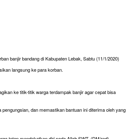
ban banjir bandang di Kabupaten Lebak, Sabtu (11/1/2020)
sikan langsung ke para korban.
an ke titik-titik warga terdampak banjir agar cepat bisa
a pengungsian, dan memastikan bantuan ini diterima oleh yang
rga tetap mendekatkan diri pada Allah SWT. (DM/red)