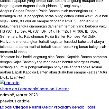
keatas siapapun yang terlibat baik secara langsung maupun tidak
langsung atas dugaan tindak pidana ini,” ungkapnya.
Adapun Satgas Pangan Polda Banten telah menangkap tujuh
tersangka kasus pengoplos beras bulog dalam kurun waktu dua hari
sejak Rabu, 8 Februari sampai dengan Kamis, 9 Februari 2023,
ketujuh tersangka diamankan dari enam tempat yang berbeda yaitu
HS (36), TL (39), AL (58), BR (31), FR (42), HM (66), ID (30).
Sementara itu, Kabidhumas Polda Banten Kombes Pol Didik
Hariyanto menerangkan terkait kegiatan tersebut bahwa pihaknya
telah sama-sama melihat terkait kasus repacking beras bulog telah
memasuki tahap II.
“Kegiatan ini dihadiri langsung oleh Bapak Kapolda Banten bersama
dengan Kajati Banten yang merupakan bentuk sinergitas nyata,
sedangkan untuk pengembangan penyelidikan tersangka sesuai
arahan Bapak Kapolda Banten akan dilakukan sampai keatas,” tutur
Didik. (Zar/Red)
Share on Facebook
Share on Twitter
admin
8, Maret 2023
previous article
Lapas Cilegon Resmi Gelar Program Rehabilitasi