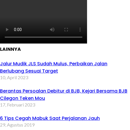
LAINNYA
Jalur Mudik JLS Sudah Mulus, Perbaikan Jalan
Berlubang Sesuai Target
10, April 2023
Berantas Persoalan Debitur di BJB, Kejari Bersama BJB
Cilegon Teken Mou
17, Februari 2023
6 Tips Cegah Mabuk Saat Perjalanan Jauh
29, Agustus 2019