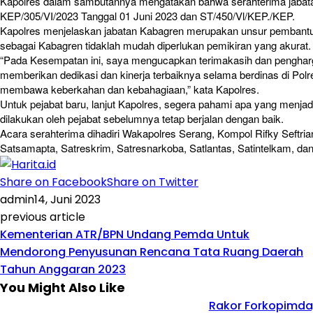
Kapolres dalam sambutannya mengatakan bahwa serahterima jabata
KEP/305/VI/2023 Tanggal 01 Juni 2023 dan ST/450/Vl/KEP./KEP.
Kapolres menjelaskan jabatan Kabagren merupakan unsur pembantu
sebagai Kabagren tidaklah mudah diperlukan pemikiran yang akurat.
“Pada Kesempatan ini, saya mengucapkan terimakasih dan pengharg
memberikan dedikasi dan kinerja terbaiknya selama berdinas di Po
membawa keberkahan dan kebahagiaan,” kata Kapolres.
Untuk pejabat baru, lanjut Kapolres, segera pahami apa yang menja
dilakukan oleh pejabat sebelumnya tetap berjalan dengan baik.
Acara serahterima dihadiri Wakapolres Serang, Kompol Rifky Seftrian
Satsamapta, Satreskrim, Satresnarkoba, Satlantas, Satintelkam, da
Share on Facebook
Share on Twitter
admin
14, Juni 2023
previous article
Kementerian ATR/BPN Undang Pemda Untuk
Mendorong Penyusunan Rencana Tata Ruang Daerah
Tahun Anggaran 2023
You Might Also Like
Rakor Forkopimda,