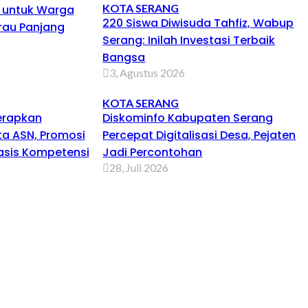
KOTA SERANG
h untuk Warga
220 Siswa Diwisuda Tahfiz, Wabup
au Panjang
Serang: Inilah Investasi Terbaik
Bangsa
3, Agustus 2026
KOTA SERANG
erapkan
Diskominfo Kabupaten Serang
a ASN, Promosi
Percepat Digitalisasi Desa, Pejaten
asis Kompetensi
Jadi Percontohan
28, Juli 2026