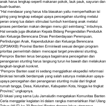
anak harus lengkap seperti makanan pokok, lauk pauk, sayuran dan
buah-buahan.
“Hal mendasar yang harus kita biasakan yaitu memperhatikan isi
piring yang lengkap sebagai upaya pencegahan stunting melalui
peran orang tua dalam stimulasi tumbuh kembang anak melalui
proses pemberian makan dengan menu gizi seimbang,” imbuhnya.
Hal senada juga dikatakan Kepala Bidang Pengendalian Penduduk
dan Keluarga Berencana Dinas Pemberdayaan Perempuan,
Perlindungan Anak, Kependudukan dan Keluarga Berencana
(DP3AKKB) Provinsi Banten Erminiwati sesuai dengan program
prioritas pemerintah dalam mencapai target prevalensi stunting,
Pemprov Banten terus berupaya bagaimana pencegahan dan
penanganan stunting harus langsung turun ke bawah dan melakukan
langkah-langkah konkret.
“Pemprov Banten saat ini sedang menggiatkan ekspedisi reformasi
birokrasi tematik berdampak yang salah satunya melakukan upaya-
upaya pencegahan dan penanganan stunting mulai dari tingkat
rumah tangga, Desa, Kelurahan, Kabupaten Kota, hingga ke tingkat
Provinsi,” ungkapnya.
Di lokasi yang sama Lulu Jamaludin mengatakan Komunitas Banten
Ceria menggelar kegiatan ini dalam rangka memeriahkan Hari Ulang
Tahun (HUT) ke-23 Provinsi Banten dengan lokus utamanya