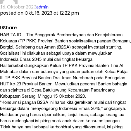
16, Oktober 2023
admin
posted on
Okt. 16, 2023 at 12:22 pm
0
Share
HARITA.ID – Tim Penggerak Pemberdayaan dan Kesejahteraan
Keluarga (TP PKK) Provinsi Banten sosialisasikan pangan Beragam,
Bergizi, Seimbang dan Aman (B2SA) sebagai investasi stunting.
Sosialisasi ini dilakukan sebagai upaya dalam mewujudkan
Indonesia Emas 2045 mulai dari tingkat keluarga
Hal tersebut diungkapkan Ketua TP PKK Provinsi Banten Tine Al
Muktabar dalam sambutannya yang disampaikan oleh Ketua Pokja
III TP PKK Provinsi Banten Dra. Imas Nurohmah pada Peringatan
HUT ke-23 Provinsi Banten. Mewujudkan generasi Banten bahagia
dan sejahtera di Desa Batukuwung Kecamatan Padarincang
Kabupaten Serang, Minggu 15 Oktober 2023.
“Konsumsi pangan B2SA ini harus kita gerakkan mulai dari tingkat
keluarga dalam menyongsong Indonesia Emas 2045,” ungkapnya.
Hal dasar yang harus diperhatikan, lanjut imas, sebagai orang tua
harus melengkapi isi piring anak-anak dalam konsumsi pangan.
Tidak hanya nasi sebagai karbohidrat yang dikonsumsi, isi piring