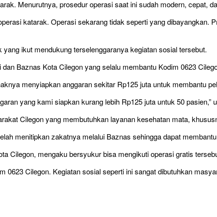
arak. Menurutnya, prosedur operasi saat ini sudah modern, cepat, d
rasi katarak. Operasi sekarang tidak seperti yang dibayangkan. P
yang ikut mendukung terselenggaranya kegiatan sosial tersebut.
 dan Baznas Kota Cilegon yang selalu membantu Kodim 0623 Cilegon
ihaknya menyiapkan anggaran sekitar Rp125 juta untuk membantu pel
garan yang kami siapkan kurang lebih Rp125 juta untuk 50 pasien,” 
yarakat Cilegon yang membutuhkan layanan kesehatan mata, khusu
telah menitipkan zakatnya melalui Baznas sehingga dapat membantu
a Cilegon, mengaku bersyukur bisa mengikuti operasi gratis tersebu
623 Cilegon. Kegiatan sosial seperti ini sangat dibutuhkan masya