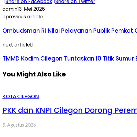
Share on Facebook
Share on Twitter
admin
13, Mei 2026
previous article
Ombudsman RI Nilai Pelayanan Publik Pemkot Cil
next article
TMMD Kodim Cilegon Tuntaskan 10 Titik Sumur Bor
You Might Also Like
KOTA CILEGON
PKK dan KNPI Cilegon Dorong Peremp
5, Agustus 2026