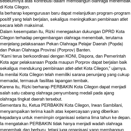
sebelumnya atas kontribusi dalam membangun olahraga menembak
di Kota Cilegon.
Ia berharap kepengurusan baru dapat melanjutkan program-program
positif yang telah berjalan, sekaligus meningkatkan pembinaan atlet
secara lebih maksimal.
Dalam kesempatan itu, Rizki menegaskan dukungan DPRD Kota
Cilegon terhadap pengembangan olahraga menembak, terutama
menjelang pelaksanaan Pekan Olahraga Pelajar Daerah (Popda)
dan Pekan Olahraga Provinsi (Porprov) Banten.
“Kami terus berkoordinasi dengan KONI, Dispora, dan Pemerintah
Kota agar pelaksanaan Popda maupun Porprov dapat berjalan baik
sekaligus mendukung pembinaan atlet-atlet Kota Cilegon,” ujarnya.
Ia menilai Kota Cilegon telah memiliki sarana penunjang yang cukup
memadai, termasuk fasilitas lapangan tembak.
Karena itu, Rizki berharap PERBAKIN Kota Cilegon dapat menjadi
salah satu cabang olahraga penyumbang medali pada ajang
olahraga tingkat daerah tersebut.
Sementara itu, Ketua PERBAKIN Kota Cilegon, Irwan Sambilani,
menyampaikan terima kasih atas kepercayaan yang diberikan
kepadanya untuk memimpin organisasi selama lima tahun ke depan.
Ia mengatakan PERBAKIN tidak hanya menjadi wadah olahraga
menembak dan berburu, tetapi juga organisasi yang membangun