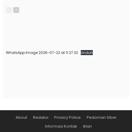
WhatsApp Image 2026-07-22 at 11.27.32
Unduh
About
Redaksi
Privacy Police
Pedoman Siber
Informasi Kontak
Iklan