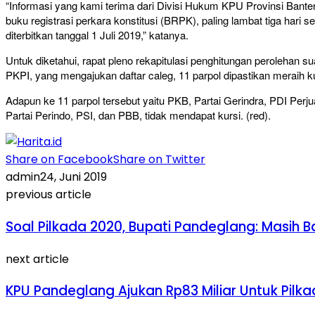
“Informasi yang kami terima dari Divisi Hukum KPU Provinsi Banten
buku registrasi perkara konstitusi (BRPK), paling lambat tiga hari
diterbitkan tanggal 1 Juli 2019,” katanya.
Untuk diketahui, rapat pleno rekapitulasi penghitungan perolehan su
PKPI, yang mengajukan daftar caleg, 11 parpol dipastikan meraih
Adapun ke 11 parpol tersebut yaitu PKB, Partai Gerindra, PDI Per
Partai Perindo, PSI, dan PBB, tidak mendapat kursi. (red).
Share on Facebook
Share on Twitter
admin
24, Juni 2019
previous article
Soal Pilkada 2020, Bupati Pandeglang: Masih B
next article
KPU Pandeglang Ajukan Rp83 Miliar Untuk Pilk