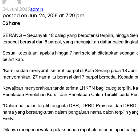
24, Juni 2019
admin
posted on
Jun. 24, 2019 at 7:29 pm
0
Share
SERANG – Sebanyak 18 caleg yang berpotensi terpilih, hingga Sen
tersebut berasal dari 8 parpol, yang mengajukan daftar caleg tingka
Sesuai ketentuan, apabila hingga 7 hari setelah ditetapkan sebag
pelantikan.
“Kami sudah menyurati seluruh parpol di Kota Serang pada 18 Juni la
menyerahkan. 27 nama itu berasal dari 7 parpol berbeda. Kepada pa
Kewajiban menyerahkan tanda terima LHKPN bagi caleg terpilih, ka
Penetapan Perolehan Kursi, dan Penetapan Calon Terpilih pada Pem
“Dalam hal calon terpilih anggota DPR, DPRD Provinsi, dan DPR
nama yang bersangkutan dalam pengajuan nama calon terpilih yang
Fierly.
Ditanya mengenai waktu pelaksanaan rapat pleno penetapan caleg 