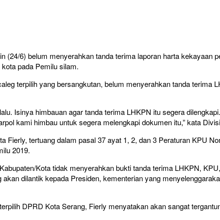
in (24/6) belum menyerahkan tanda terima laporan harta kekayaan 
t kota pada Pemilu silam.
ai caleg terpilih yang bersangkutan, belum menyerahkan tanda terim
lu. Isinya himbauan agar tanda terima LHKPN itu segera dilengkapi. Pe
rpol kami himbau untuk segera melengkapi dokumen itu,” kata Divisi 
ta Fierly, tertuang dalam pasal 37 ayat 1, 2, dan 3 Peraturan KPU 
ilu 2019.
D Kabupaten/Kota tidak menyerahkan bukti tanda terima LHKPN, KP
 akan dilantik kepada Presiden, kementerian yang menyelenggarakan
terpilih DPRD Kota Serang, Fierly menyatakan akan sangat tergantu