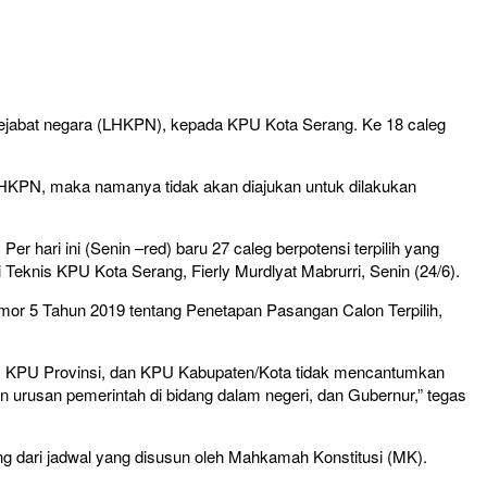
pejabat negara (LHKPN), kepada KPU Kota Serang. Ke 18 caleg
a LHKPN, maka namanya tidak akan diajukan untuk dilakukan
r hari ini (Senin –red) baru 27 caleg berpotensi terpilih yang
Teknis KPU Kota Serang, Fierly Murdlyat Mabrurri, Senin (24/6).
Nomor 5 Tahun 2019 tentang Penetapan Pasangan Calon Terpilih,
U, KPU Provinsi, dan KPU Kabupaten/Kota tidak mencantumkan
 urusan pemerintah di bidang dalam negeri, dan Gubernur,” tegas
ng dari jadwal yang disusun oleh Mahkamah Konstitusi (MK).