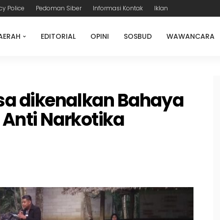
cy Police
Pedoman Siber
Informasi Kontak
Iklan
AERAH
EDITORIAL
OPINI
SOSBUD
WAWANCARA
sa dikenalkan Bahaya
 Anti Narkotika