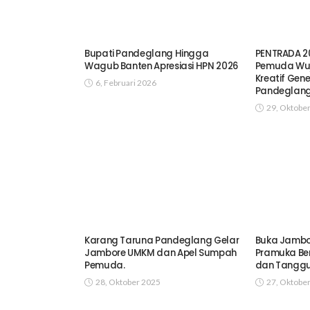
Bupati Pandeglang Hingga
PENTRADA 20
Wagub Banten Apresiasi HPN 2026
Pemuda Wu
Kreatif Gen
6, Februari 2026
Pandeglan
29, Oktobe
Karang Taruna Pandeglang Gelar
Buka Jambor
Jambore UMKM dan Apel Sumpah
Pramuka Ben
Pemuda.
dan Tangg
28, Oktober 2025
27, Oktobe