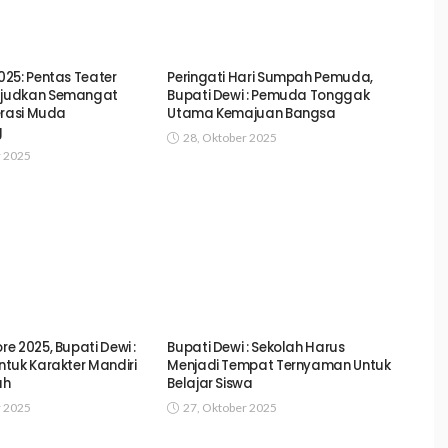
25: Pentas Teater
Peringati Hari Sumpah Pemuda,
judkan Semangat
Bupati Dewi : Pemuda Tonggak
erasi Muda
Utama Kemajuan Bangsa
g
28, Oktober 2025
r 2025
e 2025, Bupati Dewi :
Bupati Dewi : Sekolah Harus
tuk Karakter Mandiri
Menjadi Tempat Ternyaman Untuk
uh
Belajar Siswa
r 2025
27, Oktober 2025