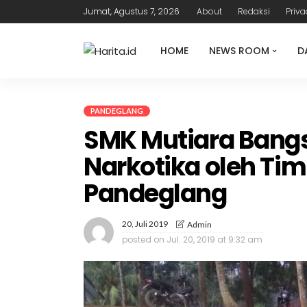
Jumat, Agustus 7, 2026
About
Redaksi
Priva
HOME
NEWS ROOM
D
PANDEGLANG
SMK Mutiara Bang
Narkotika oleh Tim
Pandeglang
20, Juli 2019
Admin
posted on
Jul. 20, 2019 at 9:32 am