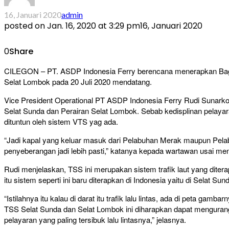
16, Januari 2020
admin
posted on
Jan. 16, 2020 at 3:29 pm
16, Januari 2020
0
Share
CILEGON – PT. ASDP Indonesia Ferry berencana menerapkan Bagan 
Selat Lombok pada 20 Juli 2020 mendatang.
Vice President Operational PT ASDP Indonesia Ferry Rudi Sunarko
Selat Sunda dan Perairan Selat Lombok. Sebab kedisplinan pelayaran
dituntun oleh sistem VTS yag ada.
“Jadi kapal yang keluar masuk dari Pelabuhan Merak maupun Pela
penyeberangan jadi lebih pasti,” katanya kepada wartawan usai me
Rudi menjelaskan, TSS ini merupakan sistem trafik laut yang diterapk
itu sistem seperti ini baru diterapkan di Indonesia yaitu di Selat S
“Istilahnya itu kalau di darat itu trafik lalu lintas, ada di peta 
TSS Selat Sunda dan Selat Lombok ini diharapkan dapat mengurangi 
pelayaran yang paling tersibuk lalu lintasnya,” jelasnya.