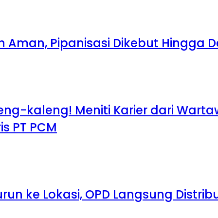
ih Aman, Pipanisasi Dikebut Hingga
leng-kaleng! Meniti Karier dari War
aris PT PCM
run ke Lokasi, OPD Langsung Distribu