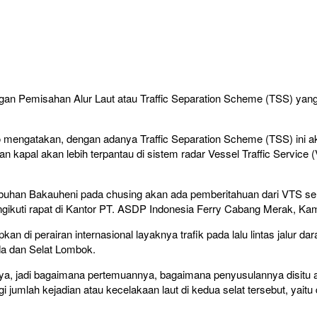
Pemisahan Alur Laut atau Traffic Separation Scheme (TSS) yang ak
 mengatakan, dengan adanya Traffic Separation Scheme (TSS) ini ak
 kapal akan lebih terpantau di sistem radar Vessel Traffic Service 
buhan Bakauheni pada chusing akan ada pemberitahuan dari VTS seh
ngikuti rapat di Kantor PT. ASDP Indonesia Ferry Cabang Merak, Kam
an di perairan internasional layaknya trafik pada lalu lintas jalur d
unda dan Selat Lombok.
gambarnya, jadi bagaimana pertemuannya, bagaimana penyusulannya disi
jumlah kejadian atau kecelakaan laut di kedua selat tersebut, yaitu