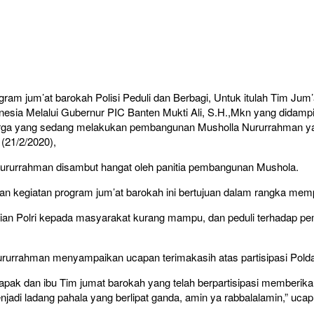
m jum’at barokah Polisi Peduli dan Berbagi, Untuk itulah Tim Ju
onesia Melalui Gubernur PIC Banten Mukti Ali, S.H.,Mkn yang dida
 warga yang sedang melakukan pembangunan Musholla Nururrahman y
(21/2/2020),
Nururrahman disambut hangat oleh panitia pembangunan Mushola.
kegiatan program jum’at barokah ini bertujuan dalam rangka memp
ian Polri kepada masyarakat kurang mampu, dan peduli terhadap pe
Nururrahman menyampaikan ucapan terimakasih atas partisipasi Pol
Bapak dan ibu Tim jumat barokah yang telah berpartisipasi membe
enjadi ladang pahala yang berlipat ganda, amin ya rabbalalamin,” uc