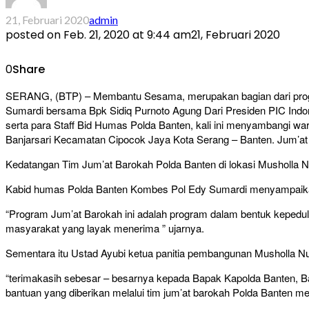
21, Februari 2020
admin
posted on
Feb. 21, 2020 at 9:44 am
21, Februari 2020
0
Share
SERANG, (BTP) – Membantu Sesama, merupakan bagian dari progra
Sumardi bersama Bpk Sidiq Purnoto Agung Dari Presiden PIC Ind
serta para Staff Bid Humas Polda Banten, kali ini menyambangi
Banjarsari Kecamatan Cipocok Jaya Kota Serang – Banten. Jum’at 
Kedatangan Tim Jum’at Barokah Polda Banten di lokasi Musholla 
Kabid humas Polda Banten Kombes Pol Edy Sumardi menyampaikan 
“Program Jum’at Barokah ini adalah program dalam bentuk kepedul
masyarakat yang layak menerima ” ujarnya.
Sementara itu Ustad Ayubi ketua panitia pembangunan Musholla 
“terimakasih sebesar – besarnya kepada Bapak Kapolda Banten, 
bantuan yang diberikan melalui tim jum’at barokah Polda Banten m