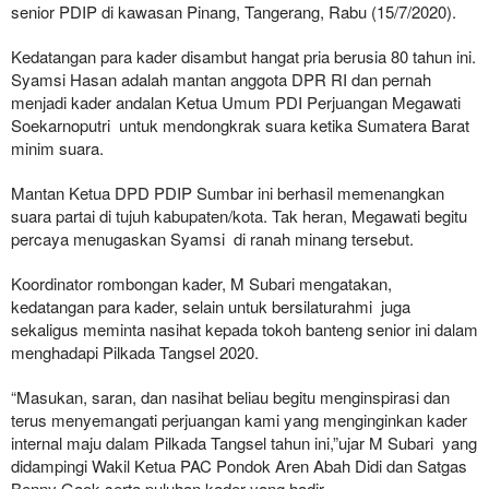
senior PDIP di kawasan Pinang, Tangerang, Rabu (15/7/2020).
Kedatangan para kader disambut hangat pria berusia 80 tahun ini.
Syamsi Hasan adalah mantan anggota DPR RI dan pernah
menjadi kader andalan Ketua Umum PDI Perjuangan Megawati
Soekarnoputri untuk mendongkrak suara ketika Sumatera Barat
minim suara.
Mantan Ketua DPD PDIP Sumbar ini berhasil memenangkan
suara partai di tujuh kabupaten/kota. Tak heran, Megawati begitu
percaya menugaskan Syamsi di ranah minang tersebut.
Koordinator rombongan kader, M Subari mengatakan,
kedatangan para kader, selain untuk bersilaturahmi juga
sekaligus meminta nasihat kepada tokoh banteng senior ini dalam
menghadapi Pilkada Tangsel 2020.
“Masukan, saran, dan nasihat beliau begitu menginspirasi dan
terus menyemangati perjuangan kami yang menginginkan kader
internal maju dalam Pilkada Tangsel tahun ini,”ujar M Subari yang
didampingi Wakil Ketua PAC Pondok Aren Abah Didi dan Satgas
Benny Gaok serta puluhan kader yang hadir.