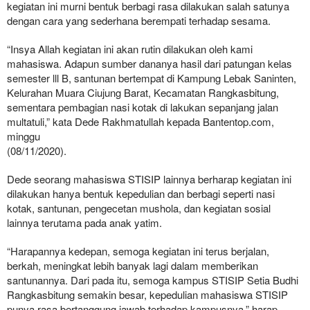
kegiatan ini murni bentuk berbagi rasa dilakukan salah satunya
dengan cara yang sederhana berempati terhadap sesama.
“Insya Allah kegiatan ini akan rutin dilakukan oleh kami
mahasiswa. Adapun sumber dananya hasil dari patungan kelas
semester lll B, santunan bertempat di Kampung Lebak Saninten,
Kelurahan Muara Ciujung Barat, Kecamatan Rangkasbitung,
sementara pembagian nasi kotak di lakukan sepanjang jalan
multatuli,” kata Dede Rakhmatullah kepada Bantentop.com,
minggu
(08/11/2020).
Dede seorang mahasiswa STISIP lainnya berharap kegiatan ini
dilakukan hanya bentuk kepedulian dan berbagi seperti nasi
kotak, santunan, pengecetan mushola, dan kegiatan sosial
lainnya terutama pada anak yatim.
“Harapannya kedepan, semoga kegiatan ini terus berjalan,
berkah, meningkat lebih banyak lagi dalam memberikan
santunannya. Dari pada itu, semoga kampus STISIP Setia Budhi
Rangkasbitung semakin besar, kepedulian mahasiswa STISIP
punya rasa bertanggung jawab terhadap kampusnya,” harap