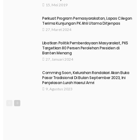
15, Mei 2019
Perkuat Program Pemasyarakatan, Lapas Cilegon
Terima Kunjungan PK Ahli Utama Ditjenpas
27, Maret 2024
Libatkan Politik Pemberdayaan Masyarakat, PKS
Targetkan 80 Persen Perolehan Presiden di
Banten Menang
27, Januari 2024
Comming Soon, Kelurahan Randakari Akan Buka
Pasar Tradisional Di Bulan September 2023, Ini
Penjelasan Lurah Haerul Amri
9, Agustus 2023