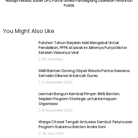
Hadapi Pilkada, Kader DPD Partai Golkar Pandeglang Diberikan Pelatihan
Politik
You Might Also Like
Puluhan Tahun Berjalan Kaki Mengabdi Untuk
Pendidikan, PPPK di Lebak ini Akhirnya Punya Motor
Setelah Videonya Viral
20, Juli 2026
SMSI Banten Dorong Obyek Wisata Pantai Sawarna
Semakin Dikenal di Kancah Dunia
9, November 2025
Lesman Bangun Kembali Pimpin SMSI Banten,
Siapkan Program Strategis untuk Kemajuan
Organisasi
8, November 2025
Warga Citorek Tengah Antusias Sambut Peluncuran
Program Gubernur Banten Andra Soni
18, Juni 2025