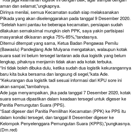
aman dan selamat,”ungkapnya.
Dirinya menilai, semua Kecamatan sudah siap melaksanakan
Pilkada yang akan diselenggarakan pada tanggal 9 Desember 2020.
“Setelah kami pantau ke beberapa kecamatan, persiapan sudah
dilakukan semaksimal mungkin oleh PPK, saya yakin partisipasi
masyarakat dikisaran angka 75%-85%,”tandasnya.
Ditemui ditempat yang sama, Ketua Badan Pengawas Pemilu
(Bawaslu) Pandeglang Ade Mulyana mengatakan, walaupun kotak
suara saat ini belum tersegel lantaran ada dua logistik yang belum
lengkap, pihaknya menjamin tidak akan ada kotak terbuka.
“Ini tidak boleh dibuka dulu, ketika sudah dua logistik kekurangannya
baru kita buka bersama dan langsung di segel,”kata Ade.
“Kekurangan dua logistik tadi sesuai informasi dari KPU sore ini
akan sampai,”tambahnya.
Ade juga menyampaikan, jika pada tanggal 7 Desember 2020, kotak
suara semua dipastikan dalam keadaan tersegel untuk digeser ke
Panitia Pemungutan Suara (PPS).
“Saat digeser dari Panitia Pemilihan Kecamatan (PPK) ke PPS itu
dalam kondisi tersegel, dan tanggal 8 Desember digeser ke
Kelompok Penyelenggara Pemungutan Suara (KPPS),”pungkasnya.
(Dm.red)