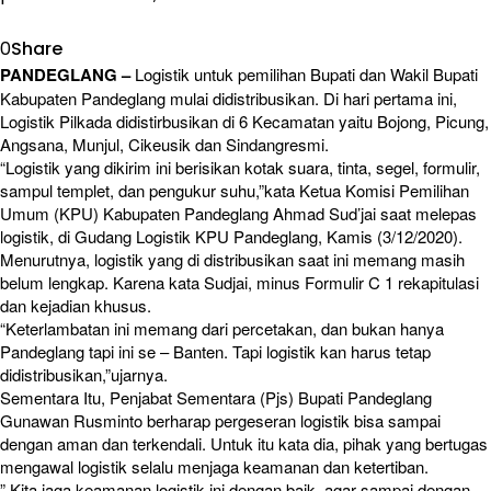
0
Share
PANDEGLANG –
Logistik untuk pemilihan Bupati dan Wakil Bupati
Kabupaten Pandeglang mulai didistribusikan. Di hari pertama ini,
Logistik Pilkada didistirbusikan di 6 Kecamatan yaitu Bojong, Picung,
Angsana, Munjul, Cikeusik dan Sindangresmi.
“Logistik yang dikirim ini berisikan kotak suara, tinta, segel, formulir,
sampul templet, dan pengukur suhu,”kata Ketua Komisi Pemilihan
Umum (KPU) Kabupaten Pandeglang Ahmad Sud’jai saat melepas
logistik, di Gudang Logistik KPU Pandeglang, Kamis (3/12/2020).
Menurutnya, logistik yang di distribusikan saat ini memang masih
belum lengkap. Karena kata Sudjai, minus Formulir C 1 rekapitulasi
dan kejadian khusus.
“Keterlambatan ini memang dari percetakan, dan bukan hanya
Pandeglang tapi ini se – Banten. Tapi logistik kan harus tetap
didistribusikan,”ujarnya.
Sementara Itu, Penjabat Sementara (Pjs) Bupati Pandeglang
Gunawan Rusminto berharap pergeseran logistik bisa sampai
dengan aman dan terkendali. Untuk itu kata dia, pihak yang bertugas
mengawal logistik selalu menjaga keamanan dan ketertiban.
” Kita jaga keamanan logistik ini dengan baik, agar sampai dengan