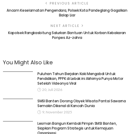
PREVIOUS ARTICLE
Ancam Keselamatan Pengendara, Polsek Kota Pandeglang Gagalkan
Balap Liar
NEXT ARTICLE
Kapolsek Rangkasbitung Salurkan Bantuan Untuk Korban Kebakaran
Ponpes Az-zahra
You Might Also Like
Puluhan Tahun Berjalan Kaki Mengabdi Untuk
Pendidikan, PPPK di Lebak ini Akhirnya Punya Motor
Setelah Videonya Viral
20, Juli 2026
SMSI Banten Dorong Obyek Wisata Pantai Sawarna
Semakin Dikenal di Kancah Dunia
9, November 2025
Lesman Bangun Kembali Pimpin SMSI Banten,
Siapkan Program Strategis untuk Kemajuan
Organisasi