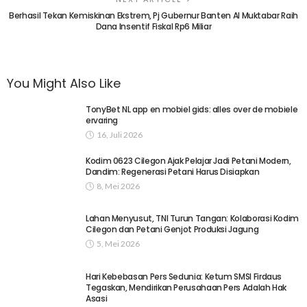
Berhasil Tekan Kemiskinan Ekstrem, Pj Gubernur Banten Al Muktabar Raih
Dana Insentif Fiskal Rp6 Miliar
You Might Also Like
TonyBet NL app en mobiel gids: alles over de mobiele
ervaring
16, Juli 2026
Kodim 0623 Cilegon Ajak Pelajar Jadi Petani Modern,
Dandim: Regenerasi Petani Harus Disiapkan
8, Mei 2026
Lahan Menyusut, TNI Turun Tangan: Kolaborasi Kodim
Cilegon dan Petani Genjot Produksi Jagung
5, Mei 2026
Hari Kebebasan Pers Sedunia: Ketum SMSI Firdaus
Tegaskan, Mendirikan Perusahaan Pers Adalah Hak
Asasi