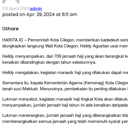
29, April 2024
admin
posted on
Apr. 29, 2024 at 8:11 am
0
Share
HARITA.ID – Pemerintah Kota Cilegon, memberikan kadedeuh senila
diungkapkan langsung Wali Kota Cilegon, Helldy Agustian usai memb
Helldy menyampaikan, dari 709 jamaah haji yang akan berangkat ke 
kenaikan dibandingkan dengan tahun sebelumnya.
Helldy mengatakan, kegiatan manasik haji yang dilakukan dapat men
Sementara itu, kepala Kementerian Agama (Kemenag) Kota Cilegon
tanah suci Mekkah. Menurutnya, pembekalan itu penting dilakukan 
Lukman menyebut, kegiatan manasik haji tingkat Kota akan dilakuk
menyampaikan, jumlah jamaah haji tahun ini ada kenaikan daripad
Lukman menerangkan, jumlah jamaah haji yang diberangkatkan tida
memberangkatkan semua jamaah yang telah memenuhi syarat yang t