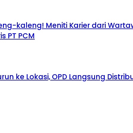
leng-kaleng! Meniti Karier dari War
aris PT PCM
run ke Lokasi, OPD Langsung Distribu