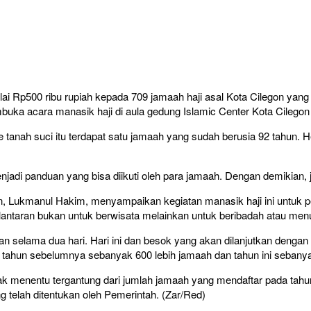
i Rp500 ribu rupiah kepada 709 jamaah haji asal Kota Cilegon yang
uka acara manasik haji di aula gedung Islamic Center Kota Cilegon h
tanah suci itu terdapat satu jamaah yang sudah berusia 92 tahun. H
jadi panduan yang bisa diikuti oleh para jamaah. Dengan demikian, j
, Lukmanul Hakim, menyampaikan kegiatan manasik haji ini untuk 
lantaran bukan untuk berwisata melainkan untuk beribadah atau men
an selama dua hari. Hari ini dan besok yang akan dilanjutkan denga
a tahun sebelumnya sebanyak 600 lebih jamaah dan tahun ini sebany
k menentu tergantung dari jumlah jamaah yang mendaftar pada tahu
elah ditentukan oleh Pemerintah. (Zar/Red)