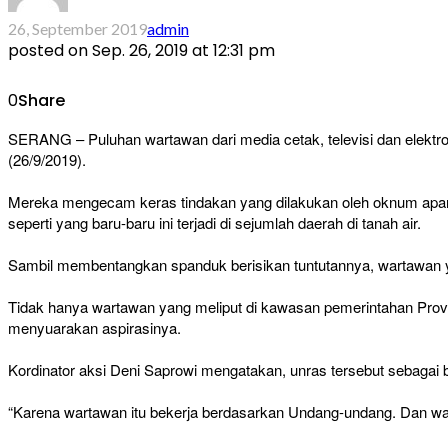
26, September 2019
admin
posted on
Sep. 26, 2019 at 12:31 pm
0
Share
SERANG – Puluhan wartawan dari media cetak, televisi dan elektr
(26/9/2019).
Mereka mengecam keras tindakan yang dilakukan oleh oknum apar
seperti yang baru-baru ini terjadi di sejumlah daerah di tanah air.
Sambil membentangkan spanduk berisikan tuntutannya, wartawan ya
Tidak hanya wartawan yang meliput di kawasan pemerintahan Provin
menyuarakan aspirasinya.
Kordinator aksi Deni Saprowi mengatakan, unras tersebut sebagai ben
“Karena wartawan itu bekerja berdasarkan Undang-undang. Dan wart