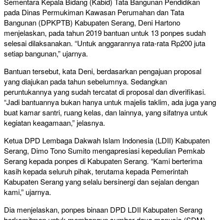
Sementara Kepala Bidang (Kabid) Tata Bangunan Pendidikan
pada Dinas Permukiman Kawasan Perumahan dan Tata
Bangunan (DPKPTB) Kabupaten Serang, Deni Hartono
menjelaskan, pada tahun 2019 bantuan untuk 13 ponpes sudah
selesai dilaksanakan. “Untuk anggarannya rata-rata Rp200 juta
setiap bangunan,” ujarnya.
Bantuan tersebut, kata Deni, berdasarkan pengajuan proposal
yang diajukan pada tahun sebelumnya. Sedangkan
peruntukannya yang sudah tercatat di proposal dan diverifikasi.
“Jadi bantuannya bukan hanya untuk majelis taklim, ada juga yang
buat kamar santri, ruang kelas, dan lainnya, yang sifatnya untuk
kegiatan keagamaan,” jelasnya.
Ketua DPD Lembaga Dakwah Islam Indonesia (LDII) Kabupaten
Serang, Dimo Tono Sumito mengapresiasi kepedulian Pemkab
Serang kepada ponpes di Kabupaten Serang. “Kami berterima
kasih kepada seluruh pihak, terutama kepada Pemerintah
Kabupaten Serang yang selalu bersinergi dan sejalan dengan
kami,” ujarnya.
Dia menjelaskan, ponpes binaan DPD LDII Kabupaten Serang
berkomitmen untuk membangun sumber daya manusia (SDM)