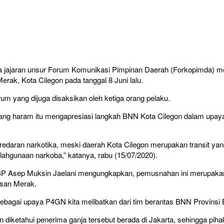
 jajaran unsur Forum Komunikasi Pimpinan Daerah (Forkopimda) me
rak, Kota Cilegon pada tanggal 8 Juni lalu.
um yang dijuga disaksikan oleh ketiga orang pelaku.
arang haram itu mengapresiasi langkah BNN Kota Cilegon dalam upay
aran narkotika, meski daerah Kota Cilegon merupakan transit yang d
ahgunaan narkoba,” katanya, rabu (15/07/2020).
P Asep Muksin Jaelani mengungkapkan, pemusnahan ini merupakan t
asan Merak.
sebagai upaya P4GN kita melibatkan dari tim berantas BNN Provinsi
 diketahui penerima ganja tersebut berada di Jakarta, sehingga piha