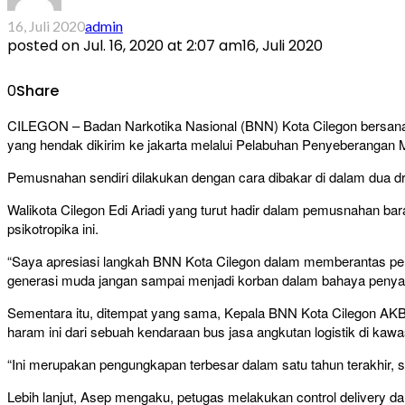
16, Juli 2020
admin
posted on
Jul. 16, 2020 at 2:07 am
16, Juli 2020
0
Share
CILEGON – Badan Narkotika Nasional (BNN) Kota Cilegon bersana
yang hendak dikirim ke jakarta melalui Pelabuhan Penyeberangan Me
Pemusnahan sendiri dilakukan dengan cara dibakar di dalam dua dr
Walikota Cilegon Edi Ariadi yang turut hadir dalam pemusnahan b
psikotropika ini.
“Saya apresiasi langkah BNN Kota Cilegon dalam memberantas pered
generasi muda jangan sampai menjadi korban dalam bahaya penyal
Sementara itu, ditempat yang sama, Kepala BNN Kota Cilegon AKB
haram ini dari sebuah kendaraan bus jasa angkutan logistik di kaw
“Ini merupakan pengungkapan terbesar dalam satu tahun terakhir, 
Lebih lanjut, Asep mengaku, petugas melakukan control delivery dan