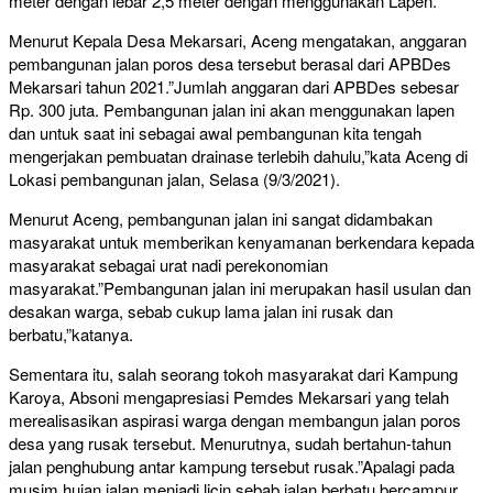
meter dengan lebar 2,5 meter dengan menggunakan Lapen.
Menurut Kepala Desa Mekarsari, Aceng mengatakan, anggaran
pembangunan jalan poros desa tersebut berasal dari APBDes
Mekarsari tahun 2021.”Jumlah anggaran dari APBDes sebesar
Rp. 300 juta. Pembangunan jalan ini akan menggunakan lapen
dan untuk saat ini sebagai awal pembangunan kita tengah
mengerjakan pembuatan drainase terlebih dahulu,”kata Aceng di
Lokasi pembangunan jalan, Selasa (9/3/2021).
Menurut Aceng, pembangunan jalan ini sangat didambakan
masyarakat untuk memberikan kenyamanan berkendara kepada
masyarakat sebagai urat nadi perekonomian
masyarakat.”Pembangunan jalan ini merupakan hasil usulan dan
desakan warga, sebab cukup lama jalan ini rusak dan
berbatu,”katanya.
Sementara itu, salah seorang tokoh masyarakat dari Kampung
Karoya, Absoni mengapresiasi Pemdes Mekarsari yang telah
merealisasikan aspirasi warga dengan membangun jalan poros
desa yang rusak tersebut. Menurutnya, sudah bertahun-tahun
jalan penghubung antar kampung tersebut rusak.”Apalagi pada
musim hujan jalan menjadi licin sebab jalan berbatu bercampur