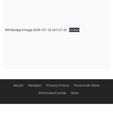
WhatsApp Image 2026-07-22 at 11.27.32
Unduh
About
Redaksi
Privacy Police
Pedoman Siber
Informasi Kontak
Iklan