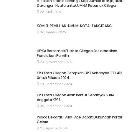
H. Edison Sitorus Borong 2 Sapi Jumbo di BQB, Bukti
Dukungan Nyata untuk UMKM Peternak Cilegon
28, Mei 2026
KOMISI-PEMILIHAN-UMUM-KOTA-TANGERANG
16, Januari 2025
HIPKA Bersama KPU Kota Cilegon Sosialisasikan
Pendidikan Pemilih
23, November 2024
KPU Kota Cilegon Tetapkan DPT Sebanyak 330.413
Untuk Pilkada 2024
21, September 2024
KPU Kota Cilegon Akan Rektut Sebanyak 5.814
Anggota KPPS
15, September 2024
Pasca Deklarasi, Airin-Ade Dapat Dukungan Partai
Gelora
27, Agustus 2024