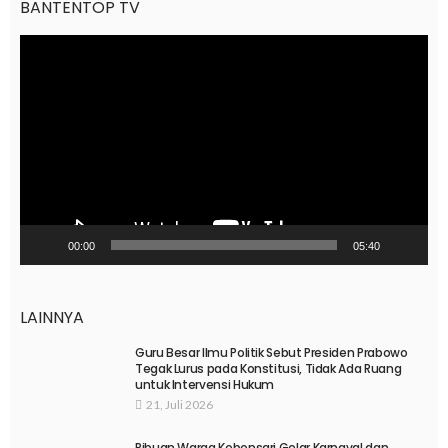
BANTENTOP TV
Pemutar
Video
00:00
05:40
LAINNYA
Guru Besar Ilmu Politik Sebut Presiden Prabowo
Tegak Lurus pada Konstitusi, Tidak Ada Ruang
untuk Intervensi Hukum
21, Juli 2026
Ribuan Warga Kebonsari Gelar Karnaval dan