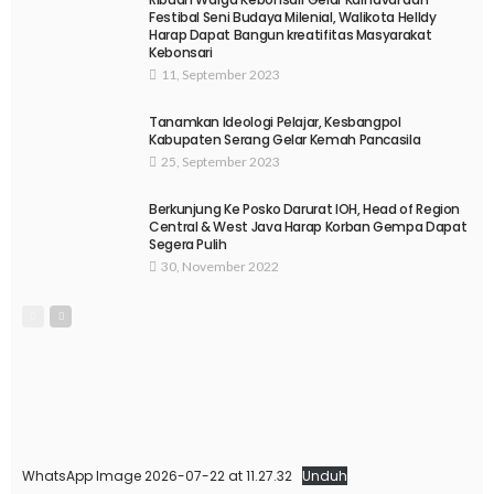
Festibal Seni Budaya Milenial, Walikota Helldy
Harap Dapat Bangun kreatifitas Masyarakat
Kebonsari
11, September 2023
Tanamkan Ideologi Pelajar, Kesbangpol
Kabupaten Serang Gelar Kemah Pancasila
25, September 2023
Berkunjung Ke Posko Darurat IOH, Head of Region
Central & West Java Harap Korban Gempa Dapat
Segera Pulih
30, November 2022
WhatsApp Image 2026-07-22 at 11.27.32
Unduh