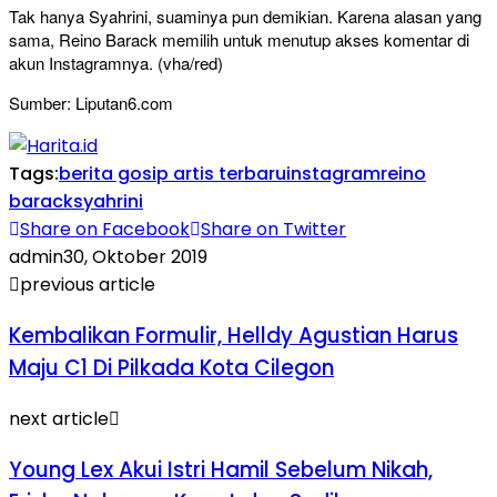
Tak hanya Syahrini, suaminya pun demikian. Karena alasan yang
sama, Reino Barack memilih untuk menutup akses komentar di
akun Instagramnya. (vha/red)
Sumber: Liputan6.com
Tags:
berita gosip artis terbaru
instagram
reino
barack
syahrini
Share on Facebook
Share on Twitter
admin
30, Oktober 2019
previous article
Kembalikan Formulir, Helldy Agustian Harus
Maju C1 Di Pilkada Kota Cilegon
next article
Young Lex Akui Istri Hamil Sebelum Nikah,