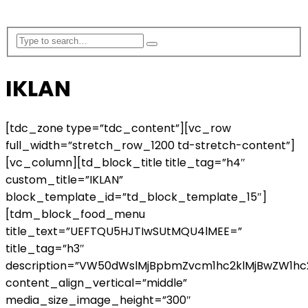
IKLAN
[tdc_zone type=”tdc_content”][vc_row
full_width=”stretch_row_1200 td-stretch-content”]
[vc_column][td_block_title title_tag=”h4″
custom_title=”IKLAN”
block_template_id=”td_block_template_15″]
[tdm_block_food_menu
title_text=”UEFTQU5HJTIwSUtMQU4lMEE=”
title_tag=”h3″
description=”VW50dWslMjBpbmZvcm1hc2klMjBwZW1
content_align_vertical=”middle”
media_size_image_height=”300″