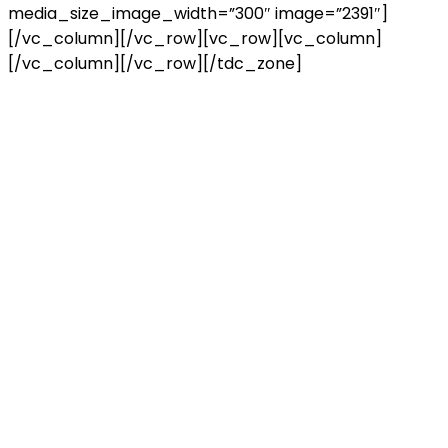
media_size_image_width=”300″ image=”2391″]
[/vc_column][/vc_row][vc_row][vc_column]
[/vc_column][/vc_row][/tdc_zone]