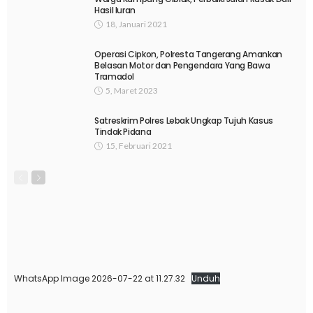
Hasil Iuran
18, Januari 2021
Operasi Cipkon, Polresta Tangerang Amankan
Belasan Motor dan Pengendara Yang Bawa
Tramadol
5, Maret 2023
Satreskrim Polres Lebak Ungkap Tujuh Kasus
Tindak Pidana
15, Februari 2021
WhatsApp Image 2026-07-22 at 11.27.32
Unduh