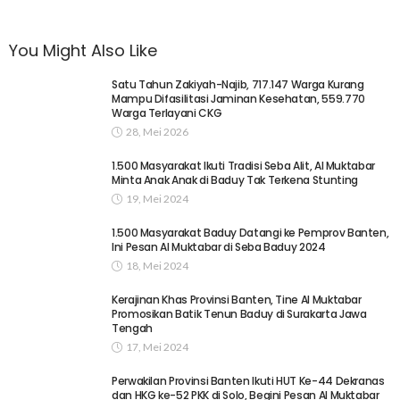
You Might Also Like
Satu Tahun Zakiyah-Najib, 717.147 Warga Kurang
Mampu Difasilitasi Jaminan Kesehatan, 559.770
Warga Terlayani CKG
28, Mei 2026
1.500 Masyarakat Ikuti Tradisi Seba Alit, Al Muktabar
Minta Anak Anak di Baduy Tak Terkena Stunting
19, Mei 2024
1.500 Masyarakat Baduy Datangi ke Pemprov Banten,
Ini Pesan Al Muktabar di Seba Baduy 2024
18, Mei 2024
Kerajinan Khas Provinsi Banten, Tine Al Muktabar
Promosikan Batik Tenun Baduy di Surakarta Jawa
Tengah
17, Mei 2024
Perwakilan Provinsi Banten Ikuti HUT Ke-44 Dekranas
dan HKG ke-52 PKK di Solo, Begini Pesan Al Muktabar