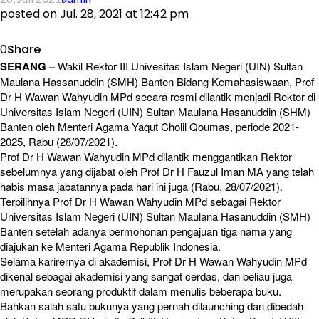
posted on
Jul. 28, 2021 at 12:42 pm
0
Share
SERANG –
Wakil Rektor III Univesitas Islam Negeri (UIN) Sultan
Maulana Hassanuddin (SMH) Banten Bidang Kemahasiswaan, Prof
Dr H Wawan Wahyudin MPd secara resmi dilantik menjadi Rektor di
Universitas Islam Negeri (UIN) Sultan Maulana Hasanuddin (SHM)
Banten oleh Menteri Agama Yaqut Cholil Qoumas, periode 2021-
2025, Rabu (28/07/2021).
Prof Dr H Wawan Wahyudin MPd dilantik menggantikan Rektor
sebelumnya yang dijabat oleh Prof Dr H Fauzul Iman MA yang telah
habis masa jabatannya pada hari ini juga (Rabu, 28/07/2021).
Terpilihnya Prof Dr H Wawan Wahyudin MPd sebagai Rektor
Universitas Islam Negeri (UIN) Sultan Maulana Hasanuddin (SMH)
Banten setelah adanya permohonan pengajuan tiga nama yang
diajukan ke Menteri Agama Republik Indonesia.
Selama karirernya di akademisi, Prof Dr H Wawan Wahyudin MPd
dikenal sebagai akademisi yang sangat cerdas, dan beliau juga
merupakan seorang produktif dalam menulis beberapa buku.
Bahkan salah satu bukunya yang pernah dilaunching dan dibedah