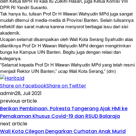
oleh Ketua MPR RI kala itu Zulkifli Hasan, juga Ketua Komisi VIII
DPR RI Yandri Susanto.
Tak hanya itu, tulisan Prof Dr H Wawan Wahyudin MPd juga sangat
mudah ditemui di media-media di Provinsi Banten. Selain tulisannya
reflektif dan sarat makna karena menyorot berbagai issu dari sisi
akademik.
Ucapan selamat disampaikan oleh Wali Kota Serang Syafrudin atas
dilantiknya Prof Dr H Wawan Wahyudin MPd dengan mengirimkan
bunga ke Kampus UIN Banten. Begitu juga dengan relasi dan
koleganya.
“Selamat kepada Prof Dr H Wawan Wahyudin MPd yang telah resmi
menjadi Rektor UIN Banten,” ucap Wali Kota Serang,” (dm)
Share on Facebook
Share on Twitter
admin
28, Juli 2021
previous article
Berikan Pembinaan, Polresta Tangerang Ajak HMI ke
Pemakaman Khusus Covid-19 dan RSUD Balaraja
next article
Wali Kota Cilegon Dengarkan Curhatan Anak Murid