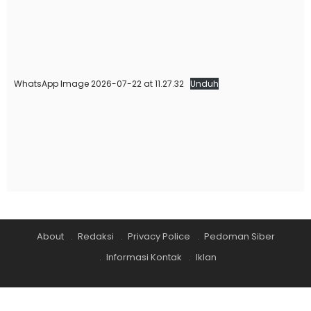
WhatsApp Image 2026-07-22 at 11.27.32
Unduh
About
Redaksi
Privacy Police
Pedoman Siber
Informasi Kontak
Iklan