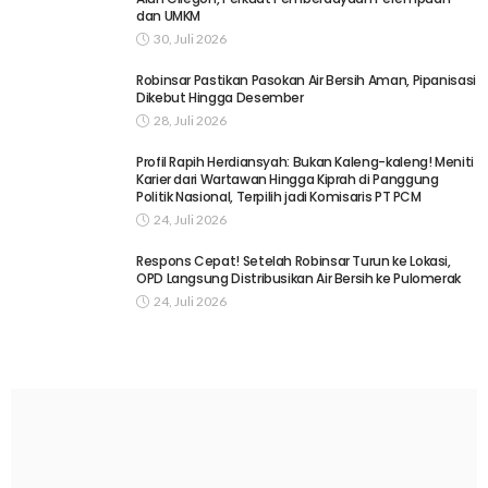
dan UMKM
30, Juli 2026
Robinsar Pastikan Pasokan Air Bersih Aman, Pipanisasi
Dikebut Hingga Desember
28, Juli 2026
Profil Rapih Herdiansyah: Bukan Kaleng-kaleng! Meniti
Karier dari Wartawan Hingga Kiprah di Panggung
Politik Nasional, Terpilih jadi Komisaris PT PCM
24, Juli 2026
Respons Cepat! Setelah Robinsar Turun ke Lokasi,
OPD Langsung Distribusikan Air Bersih ke Pulomerak
24, Juli 2026