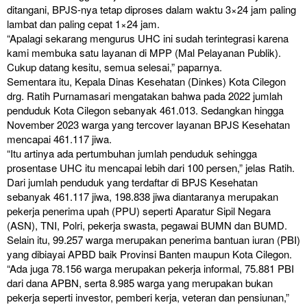
ditangani, BPJS-nya tetap diproses dalam waktu 3×24 jam paling
lambat dan paling cepat 1×24 jam.
“Apalagi sekarang mengurus UHC ini sudah terintegrasi karena
kami membuka satu layanan di MPP (Mal Pelayanan Publik).
Cukup datang kesitu, semua selesai,” paparnya.
Sementara itu, Kepala Dinas Kesehatan (Dinkes) Kota Cilegon
drg. Ratih Purnamasari mengatakan bahwa pada 2022 jumlah
penduduk Kota Cilegon sebanyak 461.013. Sedangkan hingga
November 2023 warga yang tercover layanan BPJS Kesehatan
mencapai 461.117 jiwa.
“Itu artinya ada pertumbuhan jumlah penduduk sehingga
prosentase UHC itu mencapai lebih dari 100 persen,” jelas Ratih.
Dari jumlah penduduk yang terdaftar di BPJS Kesehatan
sebanyak 461.117 jiwa, 198.838 jiwa diantaranya merupakan
pekerja penerima upah (PPU) seperti Aparatur Sipil Negara
(ASN), TNI, Polri, pekerja swasta, pegawai BUMN dan BUMD.
Selain itu, 99.257 warga merupakan penerima bantuan iuran (PBI)
yang dibiayai APBD baik Provinsi Banten maupun Kota Cilegon.
“Ada juga 78.156 warga merupakan pekerja informal, 75.881 PBI
dari dana APBN, serta 8.985 warga yang merupakan bukan
pekerja seperti investor, pemberi kerja, veteran dan pensiunan,”