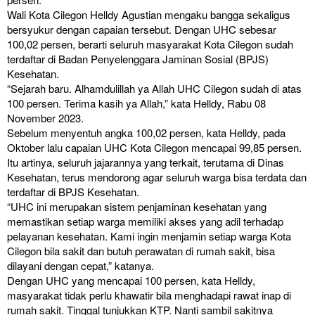
Wali Kota Cilegon Helldy Agustian mengaku bangga sekaligus
bersyukur dengan capaian tersebut. Dengan UHC sebesar
100,02 persen, berarti seluruh masyarakat Kota Cilegon sudah
terdaftar di Badan Penyelenggara Jaminan Sosial (BPJS)
Kesehatan.
“Sejarah baru. Alhamdulillah ya Allah UHC Cilegon sudah di atas
100 persen. Terima kasih ya Allah,” kata Helldy, Rabu 08
November 2023.
Sebelum menyentuh angka 100,02 persen, kata Helldy, pada
Oktober lalu capaian UHC Kota Cilegon mencapai 99,85 persen.
Itu artinya, seluruh jajarannya yang terkait, terutama di Dinas
Kesehatan, terus mendorong agar seluruh warga bisa terdata dan
terdaftar di BPJS Kesehatan.
“UHC ini merupakan sistem penjaminan kesehatan yang
memastikan setiap warga memiliki akses yang adil terhadap
pelayanan kesehatan. Kami ingin menjamin setiap warga Kota
Cilegon bila sakit dan butuh perawatan di rumah sakit, bisa
dilayani dengan cepat,” katanya.
Dengan UHC yang mencapai 100 persen, kata Helldy,
masyarakat tidak perlu khawatir bila menghadapi rawat inap di
rumah sakit. Tinggal tunjukkan KTP. Nanti sambil sakitnya