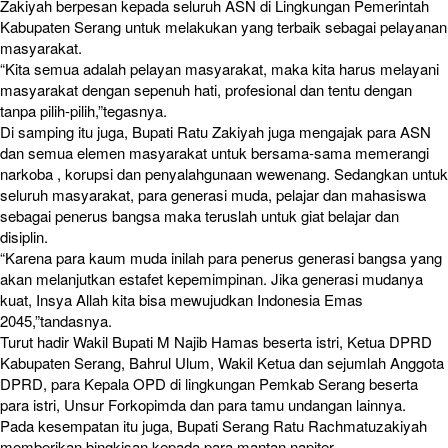
Zakiyah berpesan kepada seluruh ASN di Lingkungan Pemerintah
Kabupaten Serang untuk melakukan yang terbaik sebagai pelayanan
masyarakat.
“Kita semua adalah pelayan masyarakat, maka kita harus melayani
masyarakat dengan sepenuh hati, profesional dan tentu dengan
tanpa pilih-pilih,”tegasnya.
Di samping itu juga, Bupati Ratu Zakiyah juga mengajak para ASN
dan semua elemen masyarakat untuk bersama-sama memerangi
narkoba , korupsi dan penyalahgunaan wewenang. Sedangkan untuk
seluruh masyarakat, para generasi muda, pelajar dan mahasiswa
sebagai penerus bangsa maka teruslah untuk giat belajar dan
disiplin.
“Karena para kaum muda inilah para penerus generasi bangsa yang
akan melanjutkan estafet kepemimpinan. Jika generasi mudanya
kuat, Insya Allah kita bisa mewujudkan Indonesia Emas
2045,”tandasnya.
Turut hadir Wakil Bupati M Najib Hamas beserta istri, Ketua DPRD
Kabupaten Serang, Bahrul Ulum, Wakil Ketua dan sejumlah Anggota
DPRD, para Kepala OPD di lingkungan Pemkab Serang beserta
para istri, Unsur Forkopimda dan para tamu undangan lainnya.
Pada kesempatan itu juga, Bupati Serang Ratu Rachmatuzakiyah
memberikan bingkisan kepada para mantan napiter.