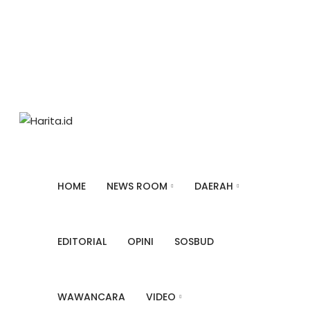
Senin, Agustus 10, 2026
About
Redaksi
Privacy Police
Pedoman Siber
Informasi Kontak
Iklan
HOME
NEWS ROOM
DAERAH
EDITORIAL
OPINI
SOSBUD
WAWANCARA
VIDEO