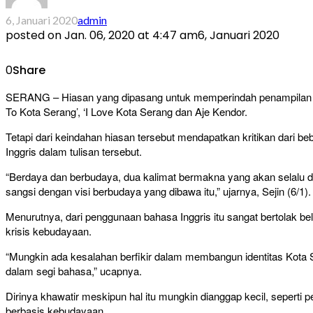
6, Januari 2020
admin
posted on
Jan. 06, 2020 at 4:47 am
6, Januari 2020
0
Share
SERANG – Hiasan yang dipasang untuk memperindah penampilan dari 
To Kota Serang’, ‘I Love Kota Serang dan Aje Kendor.
Tetapi dari keindahan hiasan tersebut mendapatkan kritikan dari b
Inggris dalam tulisan tersebut.
“Berdaya dan berbudaya, dua kalimat bermakna yang akan selalu 
sangsi dengan visi berbudaya yang dibawa itu,” ujarnya, Sejin (6/1).
Menurutnya, dari penggunaan bahasa Inggris itu sangat bertolak b
krisis kebudayaan.
“Mungkin ada kesalahan berfikir dalam membangun identitas Kot
dalam segi bahasa,” ucapnya.
Dirinya khawatir meskipun hal itu mungkin dianggap kecil, sepert
berbasis kebudayaan.