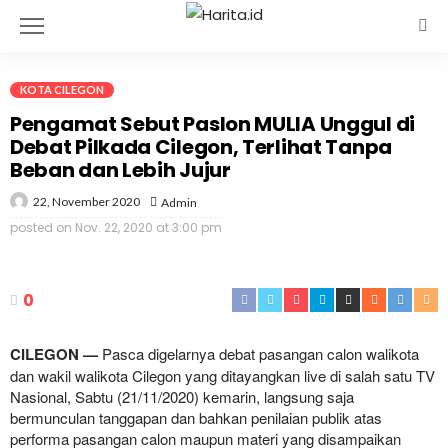
KOTA CILEGON
Pengamat Sebut Paslon MULIA Unggul di
Debat Pilkada Cilegon, Terlihat Tanpa
Beban dan Lebih Jujur
22, November 2020
Admin
posted on
Nov. 22, 2020 at 3:00 pm
0
CILEGON —
Pasca digelarnya debat pasangan calon walikota
dan wakil walikota Cilegon yang ditayangkan live di salah satu TV
Nasional, Sabtu (21/11/2020) kemarin, langsung saja
bermunculan tanggapan dan bahkan penilaian publik atas
performa pasangan calon maupun materi yang disampaikan