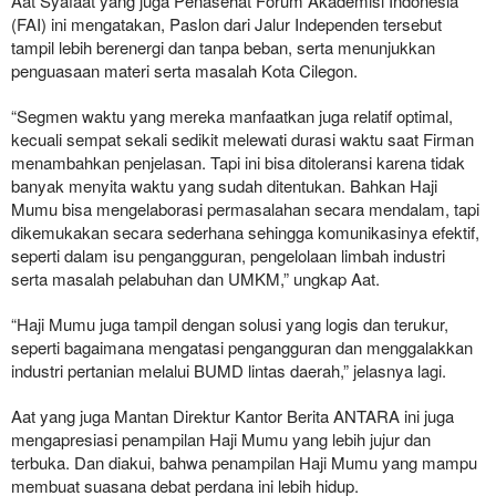
Aat Syafaat yang juga Penasehat Forum Akademisi Indonesia
(FAI) ini mengatakan, Paslon dari Jalur Independen tersebut
tampil lebih berenergi dan tanpa beban, serta menunjukkan
penguasaan materi serta masalah Kota Cilegon.
“Segmen waktu yang mereka manfaatkan juga relatif optimal,
kecuali sempat sekali sedikit melewati durasi waktu saat Firman
menambahkan penjelasan. Tapi ini bisa ditoleransi karena tidak
banyak menyita waktu yang sudah ditentukan. Bahkan Haji
Mumu bisa mengelaborasi permasalahan secara mendalam, tapi
dikemukakan secara sederhana sehingga komunikasinya efektif,
seperti dalam isu pengangguran, pengelolaan limbah industri
serta masalah pelabuhan dan UMKM,” ungkap Aat.
“Haji Mumu juga tampil dengan solusi yang logis dan terukur,
seperti bagaimana mengatasi pengangguran dan menggalakkan
industri pertanian melalui BUMD lintas daerah,” jelasnya lagi.
Aat yang juga Mantan Direktur Kantor Berita ANTARA ini juga
mengapresiasi penampilan Haji Mumu yang lebih jujur dan
terbuka. Dan diakui, bahwa penampilan Haji Mumu yang mampu
membuat suasana debat perdana ini lebih hidup.