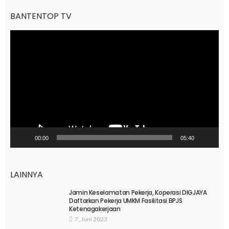
BANTENTOP TV
Pemutar
Video
00:00
05:40
LAINNYA
Jamin Keselamatan Pekerja, Koperasi DIGJAYA
Daftarkan Pekerja UMKM Fasilitasi BPJS
Ketenagakerjaan
7, Juni 2023