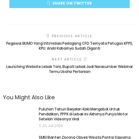
SHARE ON TWITTER
PREVIOUS ARTICLE
Pegawai BUMD Yang Intimidasi Pedagang CFD Ternyata Petugas KPPS,
KPU: Andri Kabarnya Sudah Diganti
NEXT ARTICLE
Launching Website Lebak Tani, Bupati Lebak Jadi Narasumber Webinar
Temu Usaha Pertanian
You Might Also Like
Puluhan Tahun Berjalan Kaki Mengabdi Untuk
Pendidikan, PPPK di Lebak ini Akhirnya Punya Motor
Setelah Videonya Viral
20, Juli 2026
SMSI Banten Dorong Obyek Wisata Pantai Sawarna