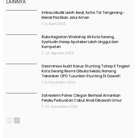
LAINNYA
Imbau Mudik Lebih Awal, Astra Tol Tangerang-
Merak Pastikan Jalur Aman
6, April 2023
Buka Kegiatan Workshop IAI Kota Serang,
Syafrudin Harap Apoteker Lebih Unggul dan
Kompeten
12, Agustus 2023
Desiminasi Audit Kasus Stunting Tahap II Tingkat
Kota Serang Resmi Dibuka Sekda, Nanang
Tekankan OPD Turunkan Stunting Di Daerah
8, Desember 2023
Satreskrim Polres Cilegon Berhasil Amankan
Pelaku Perbuatan Cabul Anak Dibawah Umur
25, November 2022