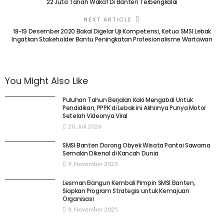
22 Juta Tanah Wakaf Di Banten Terbengkalai
NEXT ARTICLE
18-19 Desember 2020 Bakal Digelar Uji Kompetensi, Ketua SMSI Lebak
Ingatkan Stakeholder Bantu Peningkatan Profesionalisme Wartawan
You Might Also Like
Puluhan Tahun Berjalan Kaki Mengabdi Untuk
Pendidikan, PPPK di Lebak ini Akhirnya Punya Motor
Setelah Videonya Viral
20, Juli 2026
SMSI Banten Dorong Obyek Wisata Pantai Sawarna
Semakin Dikenal di Kancah Dunia
9, November 2025
Lesman Bangun Kembali Pimpin SMSI Banten,
Siapkan Program Strategis untuk Kemajuan
Organisasi
8, November 2025