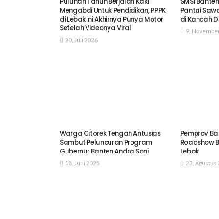
Puluhan Tahun Berjalan Kaki
SMSI Bante
Mengabdi Untuk Pendidikan, PPPK
Pantai Sawa
di Lebak ini Akhirnya Punya Motor
di Kancah D
Setelah Videonya Viral
9, Novembe
20, Juli 2026
Warga Citorek Tengah Antusias
Pemprov Ba
Sambut Peluncuran Program
Roadshow B
Gubernur Banten Andra Soni
Lebak
18, Juni 2025
23, Agustus