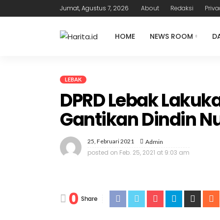
Jumat, Agustus 7, 2026
About
Redaksi
Priva
HOME
NEWS ROOM
D
LEBAK
DPRD Lebak Lakuka
Gantikan Dindin 
25, Februari 2021
Admin
posted on
Feb. 25, 2021 at 9:03 am
0
Share