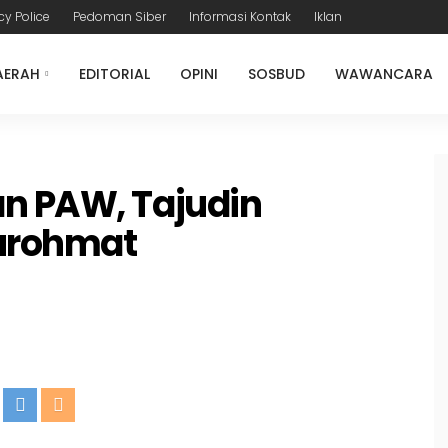
cy Police
Pedoman Siber
Informasi Kontak
Iklan
AERAH
EDITORIAL
OPINI
SOSBUD
WAWANCARA
n PAW, Tajudin
Nurohmat