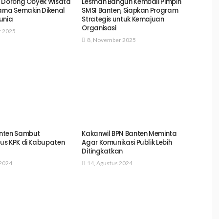
n Dorong Obyek Wisata
Lesman Bangun Kembali Pimpin
rna Semakin Dikenal
SMSI Banten, Siapkan Program
unia
Strategis untuk Kemajuan
Organisasi
r 2025
8, November 2025
nten Sambut
Kakanwil BPN Banten Meminta
us KPK di Kabupaten
Agar Komunikasi Publik Lebih
Ditingkatkan
 2024
14, Agustus 2024