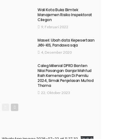
Wali Kota Buka Bimtek
Manajemen Risiko Inspektorat
Cilegon
9, Februari 2022
Maseri: Ubah data Kepesertaan
JKN-KIS, Pandawa saja
4, Desember 2020
Caleg Milenial DPRD Banten
Nilai Pasangan Ganjar Mahfud
Raih Kemenangan Di Pemilu
2024, Simak Penjelasan Mufrod
Thama
22, Oktober 2023
WhatsApp Image 2026-07-22 at 11.27.32
Unduh