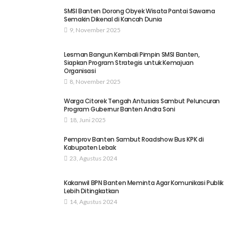
SMSI Banten Dorong Obyek Wisata Pantai Sawarna
Semakin Dikenal di Kancah Dunia
9, November 2025
Lesman Bangun Kembali Pimpin SMSI Banten,
Siapkan Program Strategis untuk Kemajuan
Organisasi
8, November 2025
Warga Citorek Tengah Antusias Sambut Peluncuran
Program Gubernur Banten Andra Soni
18, Juni 2025
Pemprov Banten Sambut Roadshow Bus KPK di
Kabupaten Lebak
23, Agustus 2024
Kakanwil BPN Banten Meminta Agar Komunikasi Publik
Lebih Ditingkatkan
14, Agustus 2024