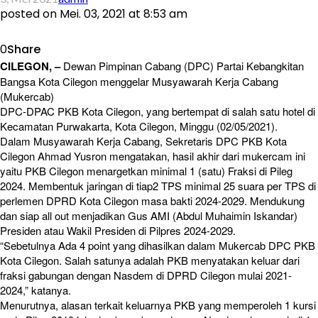
posted on
Mei. 03, 2021 at 8:53 am
0
Share
CILEGON, –
Dewan Pimpinan Cabang (DPC) Partai Kebangkitan
Bangsa Kota Cilegon menggelar Musyawarah Kerja Cabang
(Mukercab)
DPC-DPAC PKB Kota Cilegon, yang bertempat di salah satu hotel di
Kecamatan Purwakarta, Kota Cilegon, Minggu (02/05/2021).
Dalam Musyawarah Kerja Cabang, Sekretaris DPC PKB Kota
Cilegon Ahmad Yusron mengatakan, hasil akhir dari mukercam ini
yaitu PKB Cilegon menargetkan minimal 1 (satu) Fraksi di Pileg
2024. Membentuk jaringan di tiap2 TPS minimal 25 suara per TPS di
perlemen DPRD Kota Cilegon masa bakti 2024-2029. Mendukung
dan siap all out menjadikan Gus AMI (Abdul Muhaimin Iskandar)
Presiden atau Wakil Presiden di Pilpres 2024-2029.
“Sebetulnya Ada 4 point yang dihasilkan dalam Mukercab DPC PKB
Kota Cilegon. Salah satunya adalah PKB menyatakan keluar dari
fraksi gabungan dengan Nasdem di DPRD Cilegon mulai 2021-
2024,” katanya.
Menurutnya, alasan terkait keluarnya PKB yang memperoleh 1 kursi