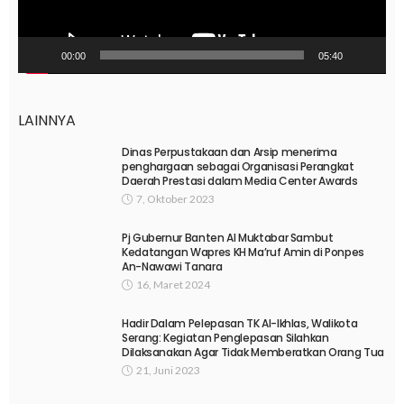
00:00
05:40
LAINNYA
Dinas Perpustakaan dan Arsip menerima
penghargaan sebagai Organisasi Perangkat
Daerah Prestasi dalam Media Center Awards
7, Oktober 2023
Pj Gubernur Banten Al Muktabar Sambut
Kedatangan Wapres KH Ma’ruf Amin di Ponpes
An-Nawawi Tanara
16, Maret 2024
Hadir Dalam Pelepasan TK Al-Ikhlas, Walikota
Serang: Kegiatan Penglepasan Silahkan
Dilaksanakan Agar Tidak Memberatkan Orang Tua
21, Juni 2023