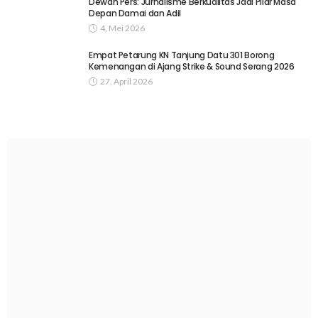
Dewan Pers: Jurnalisme Berkualitas Jadi Pilar Masa
Depan Damai dan Adil
4, Mei 2026
Empat Petarung KN Tanjung Datu 301 Borong
Kemenangan di Ajang Strike & Sound Serang 2026
27, April 2026