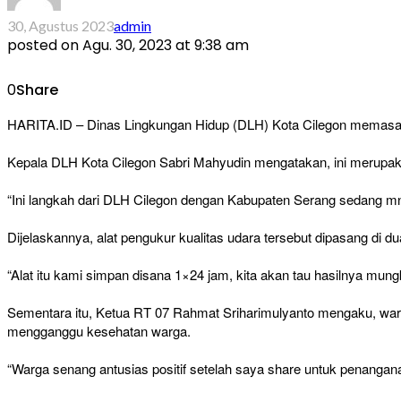
30, Agustus 2023
admin
posted on
Agu. 30, 2023 at 9:38 am
0
Share
HARITA.ID – Dinas Lingkungan Hidup (DLH) Kota Cilegon memasang
Kepala DLH Kota Cilegon Sabri Mahyudin mengatakan, ini merupaka
“Ini langkah dari DLH Cilegon dengan Kabupaten Serang sedang mn
Dijelaskannya, alat pengukur kualitas udara tersebut dipasang di
“Alat itu kami simpan disana 1×24 jam, kita akan tau hasilnya mungki
Sementara itu, Ketua RT 07 Rahmat Sriharimulyanto mengaku, war
mengganggu kesehatan warga.
“Warga senang antusias positif setelah saya share untuk penanganan