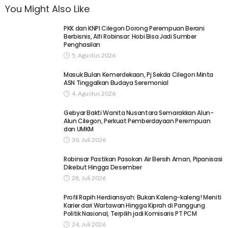
You Might Also Like
PKK dan KNPI Cilegon Dorong Perempuan Berani
Berbisnis, Alfi Robinsar: Hobi Bisa Jadi Sumber
Penghasilan
5, Agustus 2026
Masuk Bulan Kemerdekaan, Pj Sekda Cilegon Minta
ASN Tinggalkan Budaya Seremonial
4, Agustus 2026
Gebyar Bakti Wanita Nusantara Semarakkan Alun-
Alun Cilegon, Perkuat Pemberdayaan Perempuan
dan UMKM
30, Juli 2026
Robinsar Pastikan Pasokan Air Bersih Aman, Pipanisasi
Dikebut Hingga Desember
28, Juli 2026
Profil Rapih Herdiansyah: Bukan Kaleng-kaleng! Meniti
Karier dari Wartawan Hingga Kiprah di Panggung
Politik Nasional, Terpilih jadi Komisaris PT PCM
24, Juli 2026