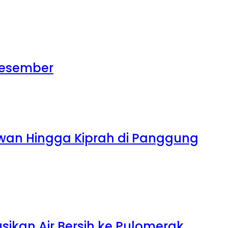
 Desember
tawan Hingga Kiprah di Panggung
sikan Air Bersih ke Pulomerak