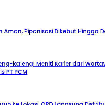
ih Aman, Pipanisasi Dikebut Hingga
leng-kaleng! Meniti Karier dari War
aris PT PCM
run ke Lokasi, OPD Langsung Distribu