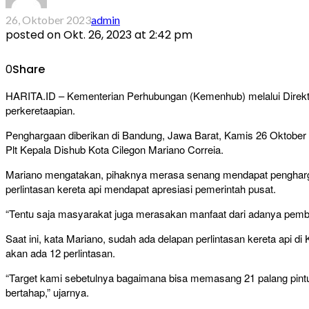
26, Oktober 2023
admin
posted on
Okt. 26, 2023 at 2:42 pm
0
Share
HARITA.ID – Kementerian Perhubungan (Kemenhub) melalui Direktur
perkeretaapian.
Penghargaan diberikan di Bandung, Jawa Barat, Kamis 26 Oktober 
Plt Kepala Dishub Kota Cilegon Mariano Correia.
Mariano mengatakan, pihaknya merasa senang mendapat pengharg
perlintasan kereta api mendapat apresiasi pemerintah pusat.
“Tentu saja masyarakat juga merasakan manfaat dari adanya pemban
Saat ini, kata Mariano, sudah ada delapan perlintasan kereta api 
akan ada 12 perlintasan.
“Target kami sebetulnya bagaimana bisa memasang 21 palang pintu 
bertahap,” ujarnya.