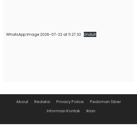
WhatsApp Image 2026-07-22 at 11.27.32
Unduh
About
Redaksi
Privacy Police
Pedoman Siber
Informasi Kontak
Iklan