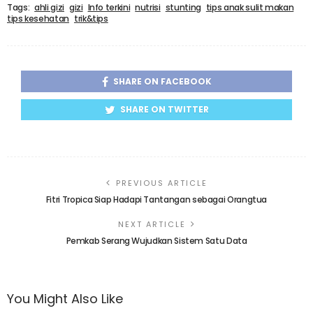
Tags:
ahli gizi
gizi
Info terkini
nutrisi
stunting
tips anak sulit makan
tips kesehatan
trik&tips
SHARE ON FACEBOOK
SHARE ON TWITTER
PREVIOUS ARTICLE
Fitri Tropica Siap Hadapi Tantangan sebagai Orangtua
NEXT ARTICLE
Pemkab Serang Wujudkan Sistem Satu Data
You Might Also Like