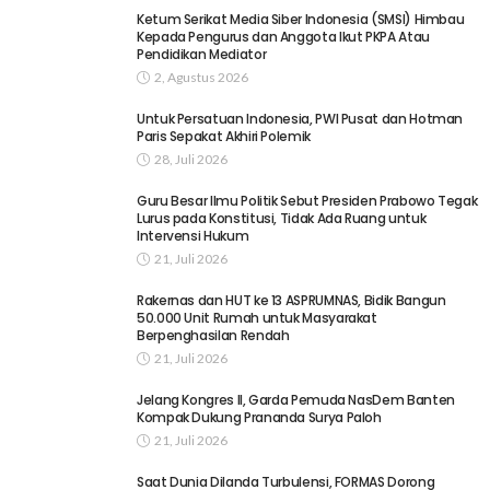
Ketum Serikat Media Siber Indonesia (SMSI) Himbau
Kepada Pengurus dan Anggota Ikut PKPA Atau
Pendidikan Mediator
2, Agustus 2026
Untuk Persatuan Indonesia, PWI Pusat dan Hotman
Paris Sepakat Akhiri Polemik
28, Juli 2026
Guru Besar Ilmu Politik Sebut Presiden Prabowo Tegak
Lurus pada Konstitusi, Tidak Ada Ruang untuk
Intervensi Hukum
21, Juli 2026
Rakernas dan HUT ke 13 ASPRUMNAS, Bidik Bangun
50.000 Unit Rumah untuk Masyarakat
Berpenghasilan Rendah
21, Juli 2026
Jelang Kongres II, Garda Pemuda NasDem Banten
Kompak Dukung Prananda Surya Paloh
21, Juli 2026
Saat Dunia Dilanda Turbulensi, FORMAS Dorong