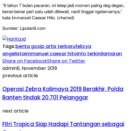
“6 tahun 7 bulan pacaran, ini tetep jadi momen paling deg-degan,
benar-benar part satu udah dilewati, nanti tinggal ngelamarnya,”
kata Immanuel Caesar Hito. (vha/red)
Sumber: Liputan6.com
Tags:
berita gosip artis terbaru
felicya
angelista
immanuel caesar hito
Info terkini
lamaran
Share on Facebook
Share on Twitter
admin
6, November 2019
previous article
Operasi Zebra Kalimaya 2019 Berakhir, Polda
Banten tindak 20.701 Pelanggar
next article
Fitri Tropica Siap Hadapi Tantangan sebagai