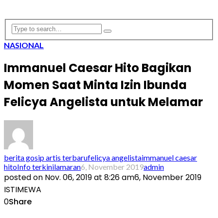
NASIONAL
Immanuel Caesar Hito Bagikan
Momen Saat Minta Izin Ibunda
Felicya Angelista untuk Melamar
berita gosip artis terbaru
felicya angelista
immanuel caesar
hito
Info terkini
lamaran
6, November 2019
admin
posted on
Nov. 06, 2019 at 8:26 am
6, November 2019
ISTIMEWA
0
Share